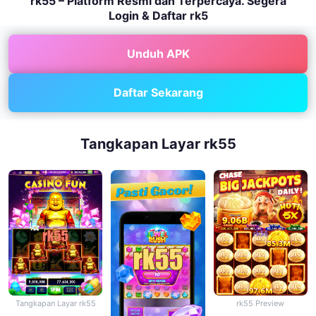
rk55 – Platform Resmi dan Terpercaya. Segera
Login & Daftar rk5
Unduh APK
Daftar Sekarang
Tangkapan Layar rk55
Tangkapan Layar rk55
rk55 Preview