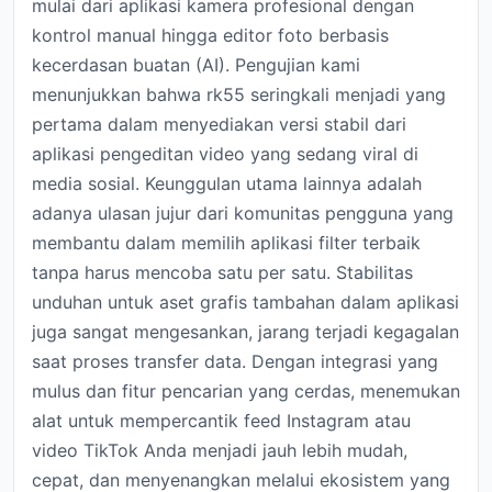
mulai dari aplikasi kamera profesional dengan
kontrol manual hingga editor foto berbasis
kecerdasan buatan (AI). Pengujian kami
menunjukkan bahwa rk55 seringkali menjadi yang
pertama dalam menyediakan versi stabil dari
aplikasi pengeditan video yang sedang viral di
media sosial. Keunggulan utama lainnya adalah
adanya ulasan jujur dari komunitas pengguna yang
membantu dalam memilih aplikasi filter terbaik
tanpa harus mencoba satu per satu. Stabilitas
unduhan untuk aset grafis tambahan dalam aplikasi
juga sangat mengesankan, jarang terjadi kegagalan
saat proses transfer data. Dengan integrasi yang
mulus dan fitur pencarian yang cerdas, menemukan
alat untuk mempercantik feed Instagram atau
video TikTok Anda menjadi jauh lebih mudah,
cepat, dan menyenangkan melalui ekosistem yang