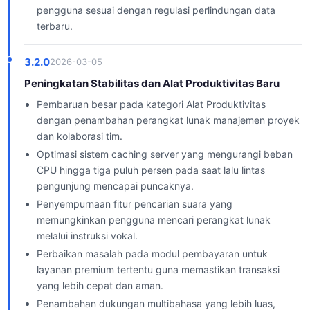
pengguna sesuai dengan regulasi perlindungan data
terbaru.
3.2.0
2026-03-05
Peningkatan Stabilitas dan Alat Produktivitas Baru
Pembaruan besar pada kategori Alat Produktivitas
dengan penambahan perangkat lunak manajemen proyek
dan kolaborasi tim.
Optimasi sistem caching server yang mengurangi beban
CPU hingga tiga puluh persen pada saat lalu lintas
pengunjung mencapai puncaknya.
Penyempurnaan fitur pencarian suara yang
memungkinkan pengguna mencari perangkat lunak
melalui instruksi vokal.
Perbaikan masalah pada modul pembayaran untuk
layanan premium tertentu guna memastikan transaksi
yang lebih cepat dan aman.
Penambahan dukungan multibahasa yang lebih luas,