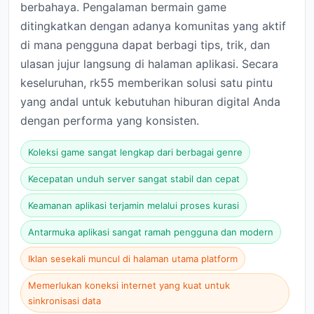
berbahaya. Pengalaman bermain game
ditingkatkan dengan adanya komunitas yang aktif
di mana pengguna dapat berbagi tips, trik, dan
ulasan jujur langsung di halaman aplikasi. Secara
keseluruhan, rk55 memberikan solusi satu pintu
yang andal untuk kebutuhan hiburan digital Anda
dengan performa yang konsisten.
Koleksi game sangat lengkap dari berbagai genre
Kecepatan unduh server sangat stabil dan cepat
Keamanan aplikasi terjamin melalui proses kurasi
Antarmuka aplikasi sangat ramah pengguna dan modern
Iklan sesekali muncul di halaman utama platform
Memerlukan koneksi internet yang kuat untuk
sinkronisasi data