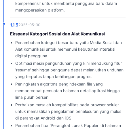
komprehensif untuk membantu pengguna baru dalam
mengoperasikan platform.
1.1.5
2025-05-30
Ekspansi Kategori Sosial dan Alat Komunikasi
Penambahan kategori besar baru yaitu Media Sosial dan
Alat Komunikasi untuk memenuhi kebutuhan interaksi
digital pengguna.
Optimasi mesin pengunduhan yang kini mendukung fitur
'resume' sehingga pengguna dapat melanjutkan unduhan
yang terputus tanpa kehilangan progres.
Peningkatan algoritma pengindeksan file yang
mempercepat pemuatan halaman detail aplikasi hingga
lima puluh persen.
Perbaikan masalah kompatibilitas pada browser seluler
untuk memastikan pengalaman penelusuran yang mulus
di perangkat Android dan iOS.
Penambahan fitur 'Perangkat Lunak Populer' di halaman