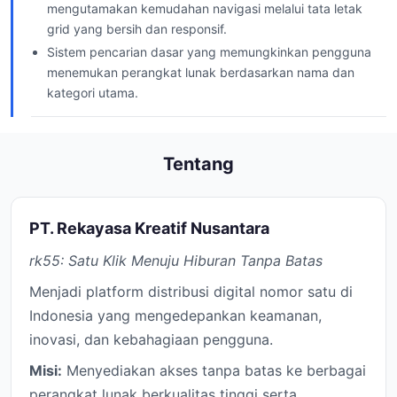
mengutamakan kemudahan navigasi melalui tata letak
grid yang bersih dan responsif.
Sistem pencarian dasar yang memungkinkan pengguna
menemukan perangkat lunak berdasarkan nama dan
kategori utama.
Tentang
PT. Rekayasa Kreatif Nusantara
rk55: Satu Klik Menuju Hiburan Tanpa Batas
Menjadi platform distribusi digital nomor satu di
Indonesia yang mengedepankan keamanan,
inovasi, dan kebahagiaan pengguna.
Misi:
Menyediakan akses tanpa batas ke berbagai
perangkat lunak berkualitas tinggi serta