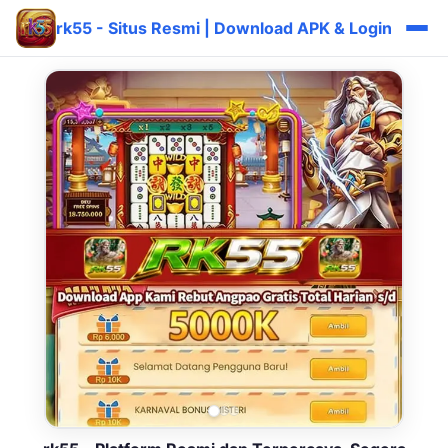
rk55 - Situs Resmi | Download APK & Login