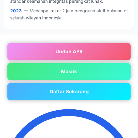
standar keamanan integritas perangkat lunak.
2023
— Mencapai rekor 2 juta pengguna aktif bulanan di
seluruh wilayah Indonesia.
Unduh APK
Masuk
Daftar Sekarang