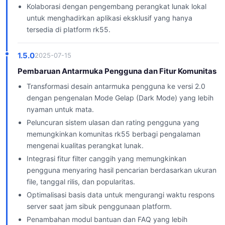
Kolaborasi dengan pengembang perangkat lunak lokal
untuk menghadirkan aplikasi eksklusif yang hanya
tersedia di platform rk55.
1.5.0
2025-07-15
Pembaruan Antarmuka Pengguna dan Fitur Komunitas
Transformasi desain antarmuka pengguna ke versi 2.0
dengan pengenalan Mode Gelap (Dark Mode) yang lebih
nyaman untuk mata.
Peluncuran sistem ulasan dan rating pengguna yang
memungkinkan komunitas rk55 berbagi pengalaman
mengenai kualitas perangkat lunak.
Integrasi fitur filter canggih yang memungkinkan
pengguna menyaring hasil pencarian berdasarkan ukuran
file, tanggal rilis, dan popularitas.
Optimalisasi basis data untuk mengurangi waktu respons
server saat jam sibuk penggunaan platform.
Penambahan modul bantuan dan FAQ yang lebih