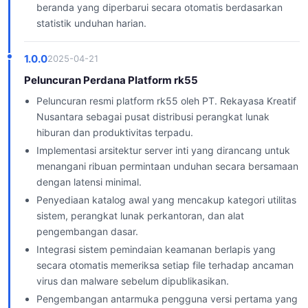
beranda yang diperbarui secara otomatis berdasarkan
statistik unduhan harian.
1.0.0
2025-04-21
Peluncuran Perdana Platform rk55
Peluncuran resmi platform rk55 oleh PT. Rekayasa Kreatif
Nusantara sebagai pusat distribusi perangkat lunak
hiburan dan produktivitas terpadu.
Implementasi arsitektur server inti yang dirancang untuk
menangani ribuan permintaan unduhan secara bersamaan
dengan latensi minimal.
Penyediaan katalog awal yang mencakup kategori utilitas
sistem, perangkat lunak perkantoran, dan alat
pengembangan dasar.
Integrasi sistem pemindaian keamanan berlapis yang
secara otomatis memeriksa setiap file terhadap ancaman
virus dan malware sebelum dipublikasikan.
Pengembangan antarmuka pengguna versi pertama yang