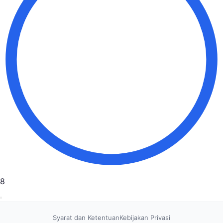
8
Syarat dan Ketentuan
Kebijakan Privasi