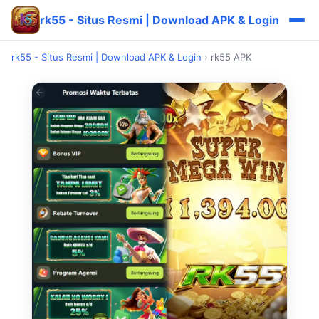
rk55 - Situs Resmi | Download APK & Login
rk55 - Situs Resmi | Download APK & Login
›
rk55 APK