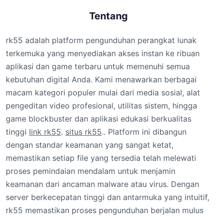
Tentang
rk55 adalah platform pengunduhan perangkat lunak
terkemuka yang menyediakan akses instan ke ribuan
aplikasi dan game terbaru untuk memenuhi semua
kebutuhan digital Anda. Kami menawarkan berbagai
macam kategori populer mulai dari media sosial, alat
pengeditan video profesional, utilitas sistem, hingga
game blockbuster dan aplikasi edukasi berkualitas
tinggi
link rk55
.
situs rk55
.. Platform ini dibangun
dengan standar keamanan yang sangat ketat,
memastikan setiap file yang tersedia telah melewati
proses pemindaian mendalam untuk menjamin
keamanan dari ancaman malware atau virus. Dengan
server berkecepatan tinggi dan antarmuka yang intuitif,
rk55 memastikan proses pengunduhan berjalan mulus