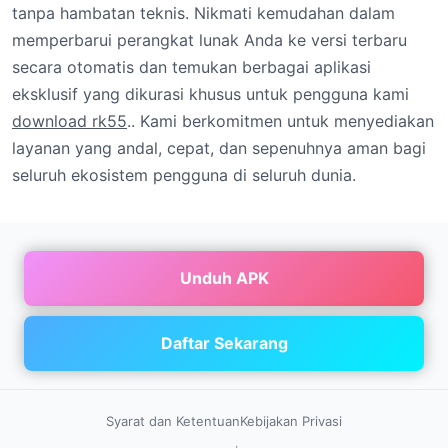
tanpa hambatan teknis. Nikmati kemudahan dalam
memperbarui perangkat lunak Anda ke versi terbaru
secara otomatis dan temukan berbagai aplikasi
eksklusif yang dikurasi khusus untuk pengguna kami
download rk55
.. Kami berkomitmen untuk menyediakan
layanan yang andal, cepat, dan sepenuhnya aman bagi
seluruh ekosistem pengguna di seluruh dunia.
Unduh APK
Daftar Sekarang
Syarat dan Ketentuan
Kebijakan Privasi