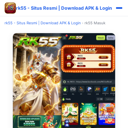
rk55 - Situs Resmi | Download APK & Login
rk55 - Situs Resmi | Download APK & Login
›
rk55 Masuk