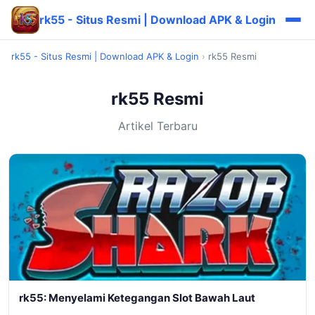
rk55 - Situs Resmi | Download APK & Login
rk55 - Situs Resmi | Download APK & Login
›
rk55 Resmi
rk55 Resmi
Artikel Terbaru
rk55: Menyelami Ketegangan Slot Bawah Laut