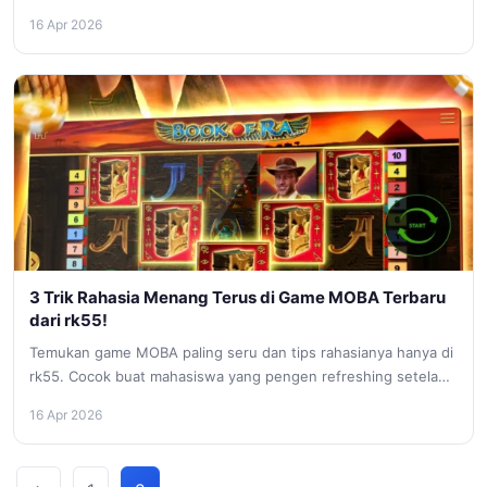
wajib pakai ini.
16 Apr 2026
3 Trik Rahasia Menang Terus di Game MOBA Terbaru
dari rk55!
Temukan game MOBA paling seru dan tips rahasianya hanya di
rk55. Cocok buat mahasiswa yang pengen refreshing setelah
nugas!
16 Apr 2026