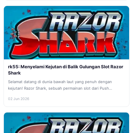
rk55: Menyelami Kejutan di Balik Gulungan Slot Razor
Shark
Selamat datang di dunia bawah laut yang penuh dengan
kejutan! Razor Shark, sebuah permainan slot dari Push
Gaming, mengajak Anda...
02 Jun 2026