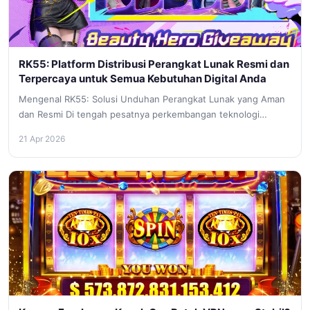
RK55: Platform Distribusi Perangkat Lunak Resmi dan
Terpercaya untuk Semua Kebutuhan Digital Anda
Mengenal RK55: Solusi Unduhan Perangkat Lunak yang Aman
dan Resmi Di tengah pesatnya perkembangan teknologi
informasi saat ini, kebutuhan akan...
21 Apr 2026