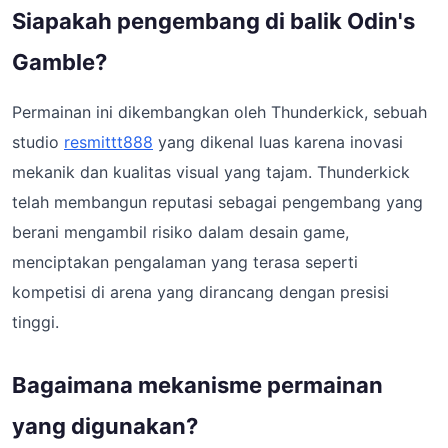
Siapakah pengembang di balik Odin's
Gamble?
Permainan ini dikembangkan oleh Thunderkick, sebuah
studio
resmittt888
yang dikenal luas karena inovasi
mekanik dan kualitas visual yang tajam. Thunderkick
telah membangun reputasi sebagai pengembang yang
berani mengambil risiko dalam desain game,
menciptakan pengalaman yang terasa seperti
kompetisi di arena yang dirancang dengan presisi
tinggi.
Bagaimana mekanisme permainan
yang digunakan?