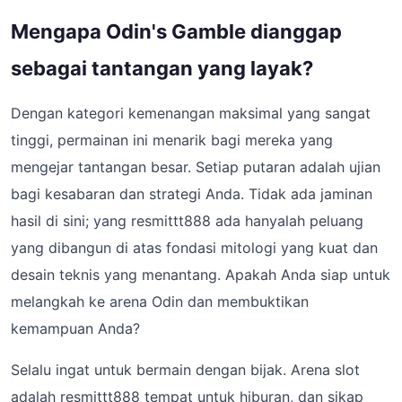
Mengapa Odin's Gamble dianggap
sebagai tantangan yang layak?
Dengan kategori kemenangan maksimal yang sangat
tinggi, permainan ini menarik bagi mereka yang
mengejar tantangan besar. Setiap putaran adalah ujian
bagi kesabaran dan strategi Anda. Tidak ada jaminan
hasil di sini; yang resmittt888 ada hanyalah peluang
yang dibangun di atas fondasi mitologi yang kuat dan
desain teknis yang menantang. Apakah Anda siap untuk
melangkah ke arena Odin dan membuktikan
kemampuan Anda?
Selalu ingat untuk bermain dengan bijak. Arena slot
adalah resmittt888 tempat untuk hiburan, dan sikap