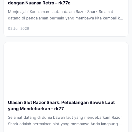
dengan Nuansa Retro – rk77c
Menjelajahi Kedalaman Lautan dalam Razor Shark Selamat
datang di pengalaman bermain yang membawa kita kembali ke
era mesin arcade klasik....
02 Jun 2026
Ulasan Slot Razor Shark: Petualangan Bawah Laut
yang Mendebarkan – rk77
Selamat datang di dunia bawah laut yang mendebarkan! Razor
Shark adalah permainan slot yang membawa Anda langsung ke
kedalaman samudra,...