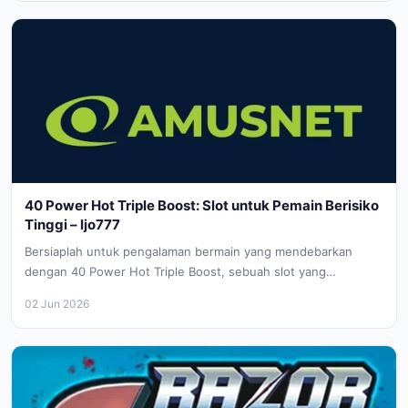
40 Power Hot Triple Boost: Slot untuk Pemain Berisiko
Tinggi – ljo777
Bersiaplah untuk pengalaman bermain yang mendebarkan
dengan 40 Power Hot Triple Boost, sebuah slot yang
dirancang untuk pemain yang mencari...
02 Jun 2026