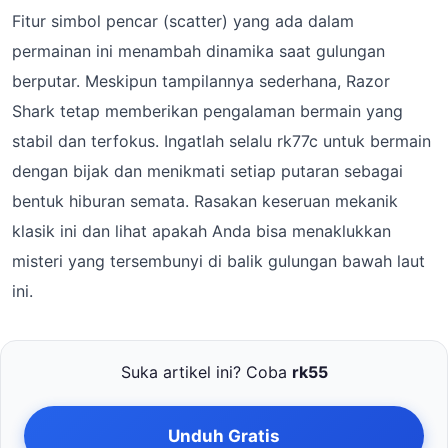
Fitur simbol pencar (scatter) yang ada dalam
permainan ini menambah dinamika saat gulungan
berputar. Meskipun tampilannya sederhana, Razor
Shark tetap memberikan pengalaman bermain yang
stabil dan terfokus. Ingatlah selalu rk77c untuk bermain
dengan bijak dan menikmati setiap putaran sebagai
bentuk hiburan semata. Rasakan keseruan mekanik
klasik ini dan lihat apakah Anda bisa menaklukkan
misteri yang tersembunyi di balik gulungan bawah laut
ini.
Suka artikel ini? Coba
rk55
Unduh Gratis