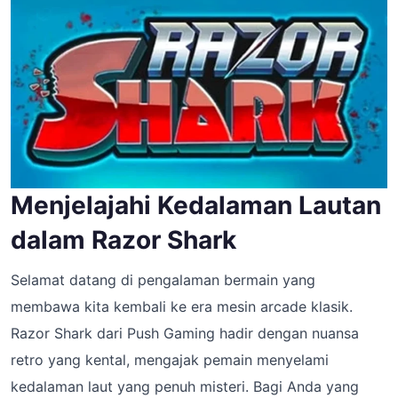
Menjelajahi Kedalaman Lautan
dalam Razor Shark
Selamat datang di pengalaman bermain yang
membawa kita kembali ke era mesin arcade klasik.
Razor Shark dari Push Gaming hadir dengan nuansa
retro yang kental, mengajak pemain menyelami
kedalaman laut yang penuh misteri. Bagi Anda yang