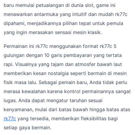
baru memulai petualangan di dunia slot, game ini
menawarkan antarmuka yang intuitif dan mudah rk77c
dipahami, menjadikannya pilihan tepat untuk pemula
yang ingin merasakan sensasi mesin klasik.
Permainan ini rk77c menggunakan format rk77c 5
gulungan dengan 10 garis pembayaran yang tertata
rapi. Visualnya yang tajam dan atmosfer bawah laut
memberikan kesan nostalgia seperti bermain di mesin
fisik masa lalu. Sebagai pemain baru, Anda tidak perlu
merasa kewalahan karena kontrol permainannya sangat
lugas. Anda dapat mengatur taruhan sesuai
kenyamanan, mulai dari batas bawah hingga batas atas
rk77c
yang tersedia, memberikan fleksibilitas bagi
setiap gaya bermain.