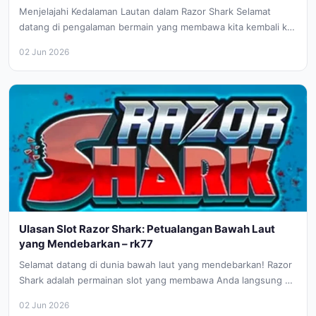
Menjelajahi Kedalaman Lautan dalam Razor Shark Selamat
datang di pengalaman bermain yang membawa kita kembali ke
era mesin arcade klasik....
02 Jun 2026
Ulasan Slot Razor Shark: Petualangan Bawah Laut
yang Mendebarkan – rk77
Selamat datang di dunia bawah laut yang mendebarkan! Razor
Shark adalah permainan slot yang membawa Anda langsung ke
kedalaman samudra,...
02 Jun 2026