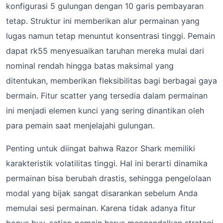
konfigurasi 5 gulungan dengan 10 garis pembayaran
tetap. Struktur ini memberikan alur permainan yang
lugas namun tetap menuntut konsentrasi tinggi. Pemain
dapat rk55 menyesuaikan taruhan mereka mulai dari
nominal rendah hingga batas maksimal yang
ditentukan, memberikan fleksibilitas bagi berbagai gaya
bermain. Fitur scatter yang tersedia dalam permainan
ini menjadi elemen kunci yang sering dinantikan oleh
para pemain saat menjelajahi gulungan.
Penting untuk diingat bahwa Razor Shark memiliki
karakteristik volatilitas tinggi. Hal ini berarti dinamika
permainan bisa berubah drastis, sehingga pengelolaan
modal yang bijak sangat disarankan sebelum Anda
memulai sesi permainan. Karena tidak adanya fitur